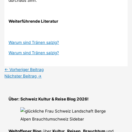
durchaus Sinn.
Weiterführende Literatur
Warum sind Tränen salzig?
Warum sind Tränen salzig?
←
Vorheriger Beitrag
Nächster Beitrag
→
Über: Schweiz Kultur & Reise Blog 2026!
Weltoffener Blog
über
Kultur
,
Reisen
,
Brauchtum
und