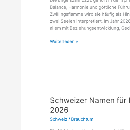
Die Engelszahl 2222 gehört in der spir
Balance, Harmonie und göttliche Füh
Zwillingsflamme wird sie häufig als H
zwei Seelen interpretiert. Im Jahr 202
allem mit Beziehungsentwicklung, Ge
Engelszahl
Weiterlesen »
2222
Zwillingsflamme
Bedeutung
2026
Schweizer Namen für H
2026
Schweiz
/
Brauchtum