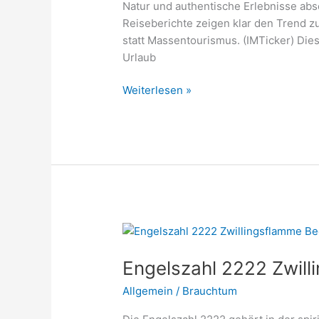
Natur und authentische Erlebnisse abse
Reiseberichte zeigen klar den Trend 
statt Massentourismus. (IMTicker) Die
Urlaub
Schweiz
Weiterlesen »
Urlaub
Geheimtipps
2026
–
versteckte
Orte,
die
noch
nicht
jeder
Engelszahl 2222 Zwil
kennt
Allgemein
/
Brauchtum