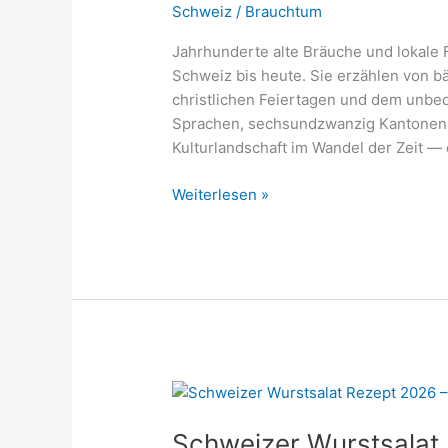
Schweiz
/
Brauchtum
Jahrhunderte alte Bräuche und lokale 
Schweiz bis heute. Sie erzählen von b
christlichen Feiertagen und dem unbed
Sprachen, sechsundzwanzig Kantonen u
Kulturlandschaft im Wandel der Zeit —
Schweizer
Weiterlesen »
Brauchtümer
und
Traditionen
–
Eine
Betrachtung
2026
Schweizer Wurstsalat 