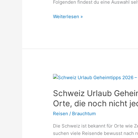
Folgenden findest du eine Auswahl sel
Seltene
Weiterlesen »
Schweizer
Vornamen
für
Mädchen
2026
–
besondere
Namen
mit
Herkunft
Schweiz Urlaub Gehei
und
Orte, die noch nicht j
Charakter
Reisen
/
Brauchtum
Die Schweiz ist bekannt für Orte wie 
suchen viele Reisende bewusst nach r