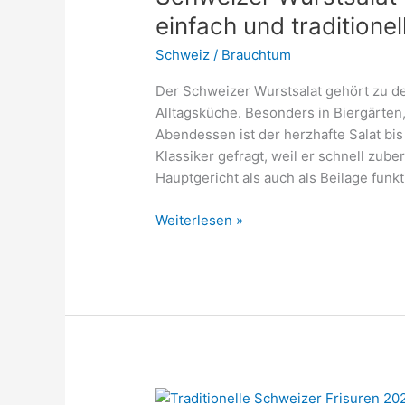
einfach und traditionel
Schweiz
/
Brauchtum
Der Schweizer Wurstsalat gehört zu d
Alltagsküche. Besonders in Biergärten
Abendessen ist der herzhafte Salat bis
Klassiker gefragt, weil er schnell zube
Hauptgericht als auch als Beilage funk
Schweizer
Weiterlesen »
Wurstsalat
Rezept
2026
–
Klassisch,
einfach
und
traditionell