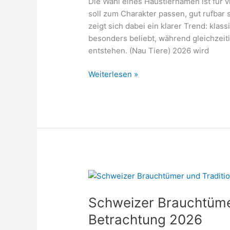
Die Wahl eines Haustiernamen ist für 
soll zum Charakter passen, gut rufbar s
zeigt sich dabei ein klarer Trend: kla
besonders beliebt, während gleichzei
entstehen. (Nau Tiere) 2026 wird
Schweizer
Weiterlesen »
Namen
für
Haustiere
–
Ideen
und
Tipps
2026
Schweizer Brauchtümer
Betrachtung 2026