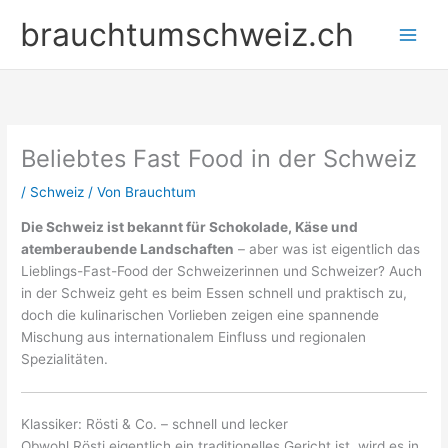
Zum
brauchtumschweiz.ch
Inhalt
springen
Beliebtes Fast Food in der Schweiz
/
Schweiz
/ Von
Brauchtum
Die Schweiz ist bekannt für Schokolade, Käse und
atemberaubende Landschaften
– aber was ist eigentlich das
Lieblings-Fast-Food der Schweizerinnen und Schweizer? Auch
in der Schweiz geht es beim Essen schnell und praktisch zu,
doch die kulinarischen Vorlieben zeigen eine spannende
Mischung aus internationalem Einfluss und regionalen
Spezialitäten.
Klassiker: Rösti & Co. – schnell und lecker
Obwohl Rösti eigentlich ein traditionelles Gericht ist, wird es in