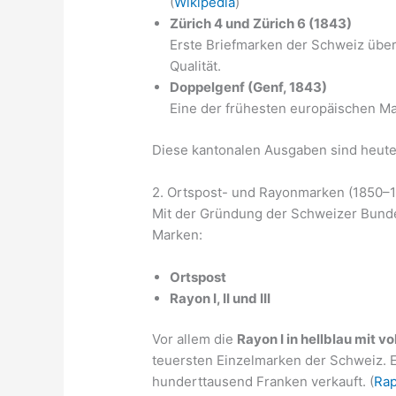
(
Wikipedia
)
Zürich 4 und Zürich 6 (1843)
Erste Briefmarken der Schweiz über
Qualität.
Doppelgenf (Genf, 1843)
Eine der frühesten europäischen Ma
Diese kantonalen Ausgaben sind heute
2. Ortspost- und Rayonmarken (1850–
Mit der Gründung der Schweizer Bunde
Marken:
Ortspost
Rayon I, II und III
Vor allem die
Rayon I in hellblau mit 
teuersten Einzelmarken der Schweiz. 
hunderttausend Franken verkauft. (
Rap